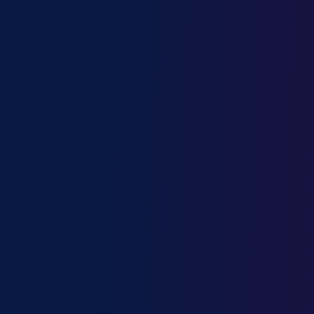
Marketing Manager
Mécanicien automobile
Mécanicien de production
Médecin généraliste
Media Planner
Menuisier