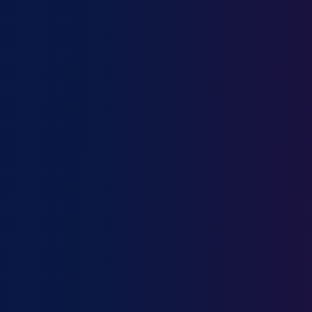
Photographe
Physiothérapeute
Pilote de ligne
Planificateur financier
Plombier
Plongeur / Plongeuse en restauration