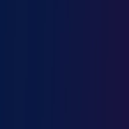
Météorologue
Micro-mécanicien
Monteur-électricien
Musicien professionnel
Nettoyeur / Nettoyeuse