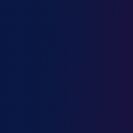
Nutritionniste
Opérateur de production
Opérateur en horlogerie
Opticien
Orthopédiste
Ouvrier agricole