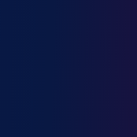
Maçon
Magasinier
Manager de restaurant
Manipulateur en radiologie
Manœuvre
Manutentionnaire