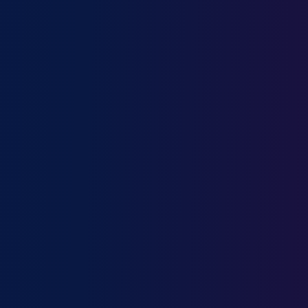
Ouvrier de la construction
Ouvrier qualifié / Ouvrière qualifiée
Parfumeur
Paysagiste
Peintre en bâtiment
Pharmacien