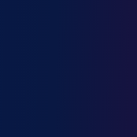
Journaliste
Juriste d'entreprise
Kinésithérapeute
Laborantin
Livreur / Livreuse
Logisticien