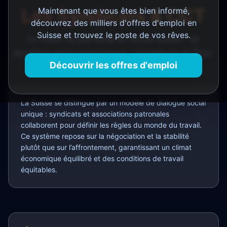
Les Syndicats & CCT
Maintenant que vous êtes bien informé,
découvrez des milliers d'offres d'emploi en
Suisse et trouvez le poste de vos rêves.
Le cœur du partenariat social suisse : un
équilibre entre employeurs, travailleurs et État.
Découvrir les offres d'emploi
La Suisse se distingue par un modèle de dialogue social
unique : syndicats et associations patronales
collaborent pour définir les règles du monde du travail.
Ce système repose sur la négociation et la stabilité
plutôt que sur l’affrontement, garantissant un climat
économique équilibré et des conditions de travail
équitables.