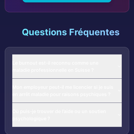
Questions Fréquentes
Le burnout est-il reconnu comme une
maladie professionnelle en Suisse ?
Mon employeur peut-il me licencier si je suis
en arrêt maladie pour raisons psychiques ?
Où puis-je trouver de l’aide ou un soutien
psychologique ?