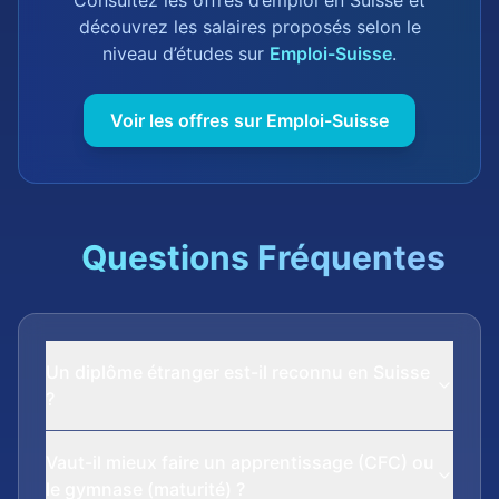
Consultez les offres d’emploi en Suisse et
découvrez les salaires proposés selon le
niveau d’études sur
Emploi-Suisse
.
Voir les offres sur Emploi-Suisse
Questions Fréquentes
Un diplôme étranger est-il reconnu en Suisse
?
Vaut-il mieux faire un apprentissage (CFC) ou
le gymnase (maturité) ?