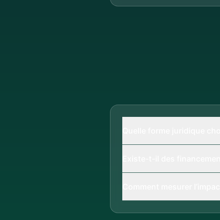
Quelle forme juridique cho
Existe-t-il des financemen
Comment mesurer l’impact